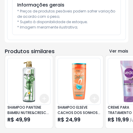
Informações gerais
* Preços de produtos pesáveis podem sofrer variação 
de acordo com o peso;

* Sujeito à disponibilidade de estoque;

* Imagem meramente ilustrativa;
Produtos similares
Ver mais
Add
Add
+
3
+
5
+
10
+
3
+
5
+
10
SHAMPOO PANTENE
SHAMPOO ELSEVE
CREME PARA
BAMBU NUTRE&CRESCE
CACHOS DOS SONHOS
TRATAMENTO 
510ML
200ML
MEGA CRESCI
R$ 49,99
R$ 24,99
R$ 19,99
/
90G