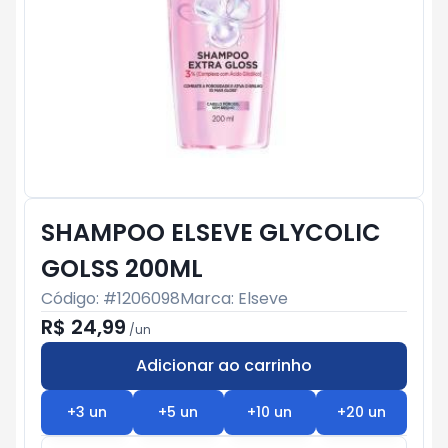
SHAMPOO ELSEVE GLYCOLIC
GOLSS 200ML
Código: #
1206098
Marca:
Elseve
R$ 24,99
/
un
Adicionar ao carrinho
Subtotal:
R$ 0
+
3
un
+
5
un
+
10
un
+
20
un