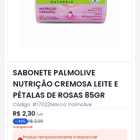
SABONETE PALMOLIVE
NUTRIÇÃO CREMOSA LEITE E
PÉTALAS DE ROSAS 85GR
Código: #
17022
Marca:
Palmolive
R$ 2,30
/
un
R$ 3,99
-
42
%
Indisponível
Produto temporariamente indisponível!