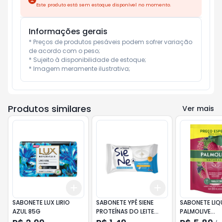
Este produto está sem estoque disponível no momento.
Informações gerais
* Preços de produtos pesáveis podem sofrer variação 
de acordo com o peso;

* Sujeito à disponibilidade de estoque;

* Imagem meramente ilustrativa;
Produtos similares
Ver mais
Add
Add
+
3
+
5
+
10
+
3
+
5
+
10
SABONETE LUX LIRIO
SABONETE YPÊ SIENE
SABONETE LIQ
AZUL 85G
PROTEÍNAS DO LEITE
PALMOLIVE
85G
FRAMBOESA/