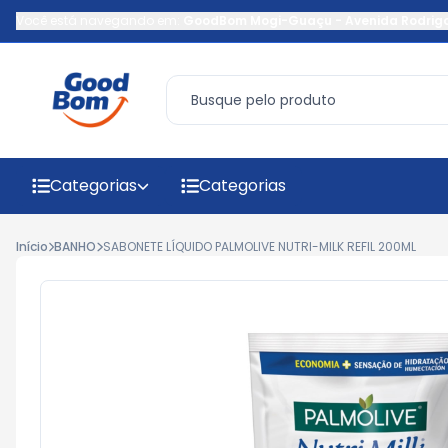
Você está navegando em:
GoodBom Mogi-Guaçu
-
Avenida Rodrig
Categorias
Categorias
Início
BANHO
SABONETE LÍQUIDO PALMOLIVE NUTRI-MILK REFIL 200ML