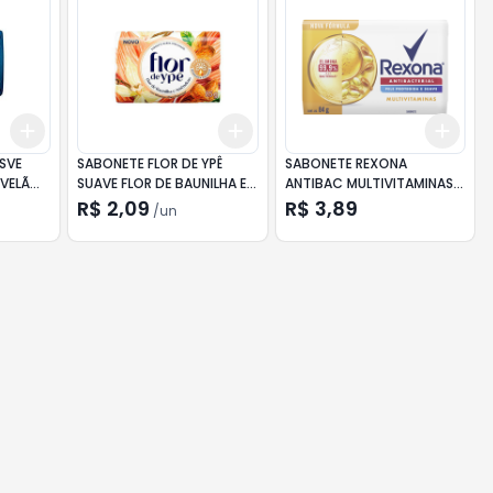
Add
Add
Add
+
3
+
5
+
10
+
3
+
5
+
10
+
3
 SVE
SABONETE FLOR DE YPÊ
SABONETE REXONA
VELÃ
SUAVE FLOR DE BAUNILHA E
ANTIBAC MULTIVITAMINAS
AMÊNDOAS 85G
84G
R$ 2,09
R$ 3,89
/
un