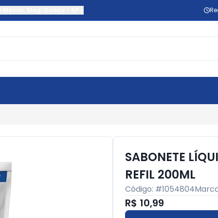
o Mazon
,
Mogi Guaçu
-
SP
Re
SABONETE LÍQU
REFIL 200ML
Código: #
1054804
Marc
R$ 10,99