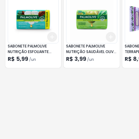
Add
Add
+
3
+
5
+
10
+
3
+
5
+
SABONETE PALMOLIVE
SABONETE PALMOLIVE
SABON
NUTRIÇÃO ESFOLIANTE
NUTRIÇÃO SAUDÁVEL OLIVA
TERRAP
JASMIM E MANTEIGA DE
E ALOE VERA 85G
LAVAND
R$ 5,99
R$ 3,99
R$ 8
/
un
/
un
CACAU 150G