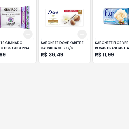
Add
Add
10
+
3
+
5
+
10
+
3
+
5
+
10
ETE GRANADO
SABONETE DOVE KARITE E
SABONETE FLOR YPÊ
EUTICS GLICERINA
BAUNILHA 90G C/6
ROSAS BRANCAS E A
A 90G
85G LV.6 PG.5
,99
R$ 36,49
R$ 11,99