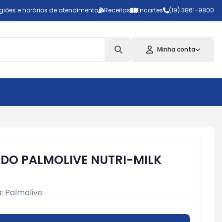
giões e horários de atendimento
Receitas
Encartes
(19) 3861-9800
Minha conta
IDO PALMOLIVE NUTRI-MILK
a:
Palmolive