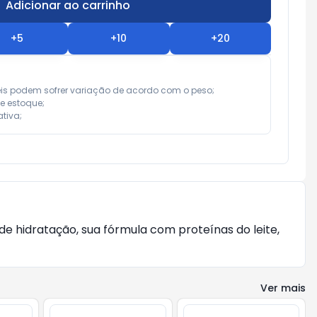
Adicionar ao carrinho
Subtotal:
R$ 0,00
+
5
+
10
+
20
eis podem sofrer variação de acordo com o peso;

e estoque;

tiva;
 de hidratação, sua fórmula com proteínas do leite,
Ver mais