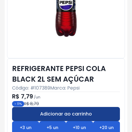
REFRIGERANTE PEPSI COLA
BLACK 2L SEM AÇÚCAR
Código: #
107389
Marca:
Pepsi
R$ 7,79
/
un
R$ 8,79
-
11
%
Adicionar ao carrinho
Subtotal:
R$ 0
+
3
un
+
5
un
+
10
un
+
20
un