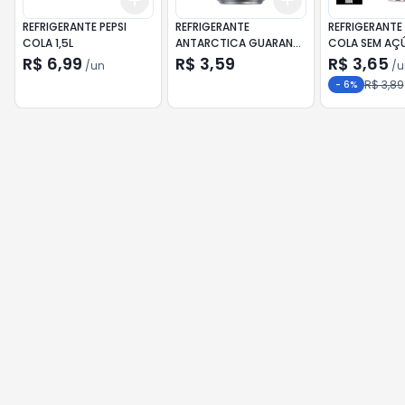
+
3
+
5
+
10
+
3
+
5
+
10
REFRIGERANTE PEPSI
REFRIGERANTE
REFRIGERANT
COLA 1,5L
ANTARCTICA GUARANÁ
COLA SEM AÇ
LT 350ML
VIDRO 250ML
R$ 6,99
R$ 3,59
R$ 3,65
/
un
/
u
R$ 3,89
-
6
%