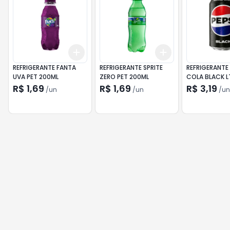
Add
Add
+
3
+
5
+
10
+
3
+
5
+
10
REFRIGERANTE FANTA
REFRIGERANTE SPRITE
REFRIGERANTE 
UVA PET 200ML
ZERO PET 200ML
COLA BLACK L
SEM AÇÚCAR
R$ 1,69
R$ 1,69
R$ 3,19
/
un
/
un
/
un