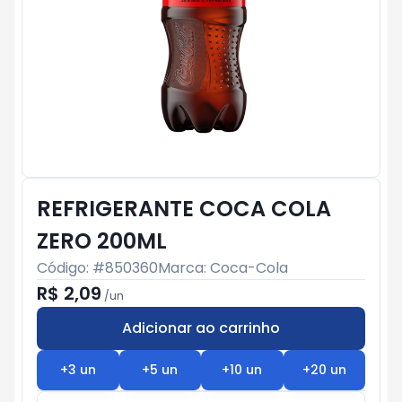
REFRIGERANTE COCA COLA
ZERO 200ML
Código: #
850360
Marca:
Coca-Cola
R$ 2,09
/
un
Adicionar ao carrinho
Subtotal:
R$ 0
+
3
un
+
5
un
+
10
un
+
20
un