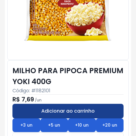
MILHO PARA PIPOCA PREMIUM
YOKI 400G
Código: #
1182101
R$ 7,69
/
un
Adicionar ao carrinho
Subtotal:
R$ 0
+
3
un
+
5
un
+
10
un
+
20
un