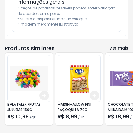
Informações gerais
* Preços de produtos pesáveis podem sofrer variação 
de acordo com o peso;

* Sujeito à disponibilidade de estoque;

* Imagem meramente ilustrativa;
Produtos similares
Ver mais
Add
Add
+
3
gr
+
5
gr
+
3
+
5
+
10
BALA FALEX FRUTAS
MARSHMALLOW FINI
CHOCOLATE T
JUJUBAS 150G
PAÇOQUITA 70G
MILKA DAIM 1
R$ 10,99
R$ 8,99
R$ 18,99
/
gr
/
un
/