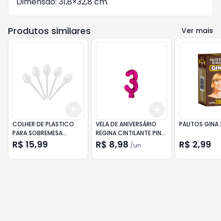
Dimensão: 31,8×32,8 cm.
Produtos similares
Ver mais
Add
Add
+
3
+
5
+
10
+
3
+
5
+
10
COLHER DE PLASTICO
VELA DE ANIVERSÁRIO
PALITOS GINA 
PARA SOBREMESA
REGINA CINTILANTE PINK
REGINA CRISTAL 50UN
N.3
R$ 15,99
R$ 8,98
R$ 2,99
/
un