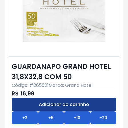
GUARDANAPO GRAND HOTEL
31,8X32,8 COM 50
Código: #
265621
Marca:
Grand Hotel
R$ 16,99
Adicionar ao carrinho
Subtotal:
R$ 0
+
3
+
5
+
10
+
20