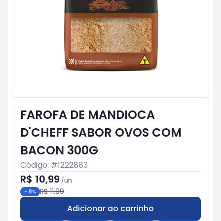
FAROFA DE MANDIOCA
D'CHEFF SABOR OVOS COM
BACON 300G
Código: #
1222883
R$ 10,99
/
un
R$ 11,99
-
8
%
Adicionar ao carrinho
Subtotal:
R$ 0