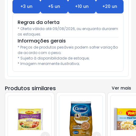
+
3
un
+
5
un
+
10
un
+
20
un
Regras da oferta
* Oferta válida até 09/08/2026, ou enquanto durarem 
os estoques.
Informações gerais
* Preços de produtos pesáveis podem sofrer variação 
de acordo com o peso;

* Sujeito à disponibilidade de estoque;

* Imagem meramente ilustrativa;
Produtos similares
Ver mais