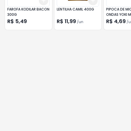
Add
Add
+
3
+
5
+
10
+
3
+
5
+
10
FAROFA KODILAR BACON
LENTILHA CAMIL 400G
PIPOCA DE MI
300G
ONDAS YOKI 
90G
R$ 5,49
R$ 11,99
R$ 4,69
/
un
/
u