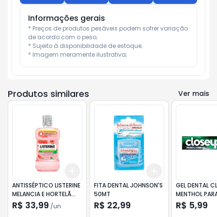
Informações gerais
* Preços de produtos pesáveis podem sofrer variação 
de acordo com o peso;

* Sujeito à disponibilidade de estoque;

* Imagem meramente ilustrativa;
Produtos similares
Ver mais
Add
Add
+
3
+
5
+
10
+
3
+
5
+
10
ANTISSÉPTICO LISTERINE
FITA DENTAL JOHNSON'S
GEL DENTAL C
MELANCIA E HORTELÃ
50MT
MENTHOL PARA
500ML
R$ 33,99
R$ 22,99
R$ 5,99
/
un