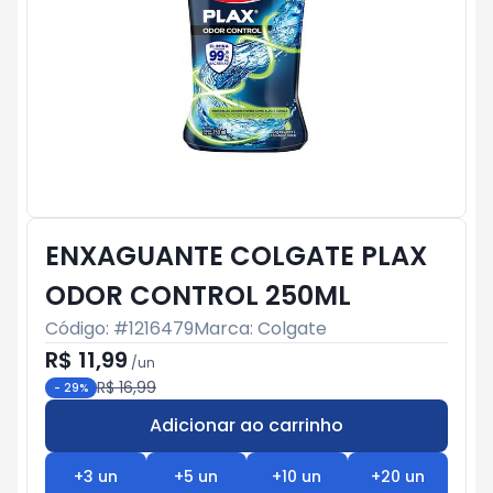
ENXAGUANTE COLGATE PLAX
ODOR CONTROL 250ML
Código: #
1216479
Marca:
Colgate
R$ 11,99
/
un
R$ 16,99
-
29
%
Adicionar ao carrinho
Subtotal:
R$ 0
+
3
un
+
5
un
+
10
un
+
20
un