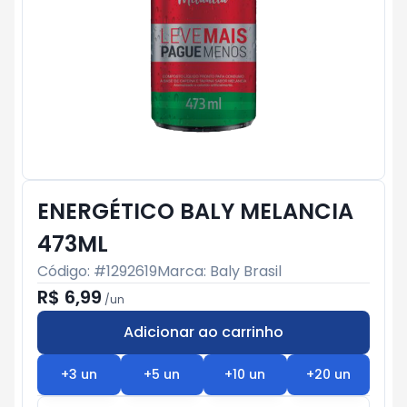
ENERGÉTICO BALY MELANCIA
473ML
Código: #
1292619
Marca:
Baly Brasil
R$ 6,99
/
un
Adicionar ao carrinho
Subtotal:
R$ 0
+
3
un
+
5
un
+
10
un
+
20
un