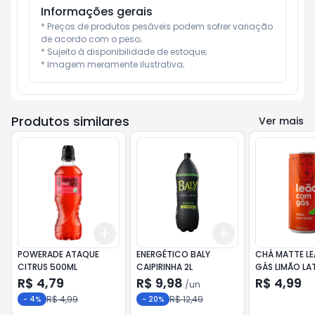
Informações gerais
* Preços de produtos pesáveis podem sofrer variação 
de acordo com o peso;

* Sujeito à disponibilidade de estoque;

* Imagem meramente ilustrativa;
Produtos similares
Ver mais
Add
Add
+
3
+
5
+
10
+
3
+
5
+
10
POWERADE ATAQUE
ENERGÉTICO BALY
CHÁ MATTE L
CITRUS 500ML
CAIPIRINHA 2L
GÁS LIMÃO LA
R$ 4,79
R$ 9,98
R$ 4,99
/
un
R$ 4,99
R$ 12,49
-
4
%
-
20
%