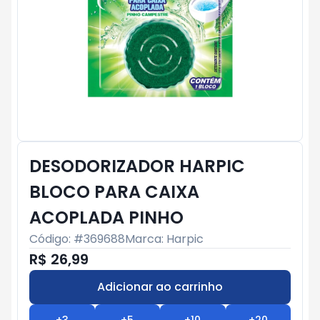
DESODORIZADOR HARPIC
BLOCO PARA CAIXA
ACOPLADA PINHO
Código: #
369688
Marca:
Harpic
R$ 26,99
Adicionar ao carrinho
Subtotal:
R$ 0