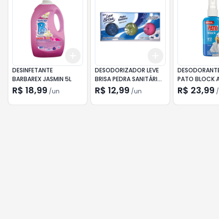
Add
Add
+
3
+
5
+
10
+
3
+
5
+
10
DESINFETANTE
DESODORIZADOR LEVE
DESODORANTE
BARBAREX JASMIN 5L
BRISA PEDRA SANITÁRIA
PATO BLOCK 
25G C/3
60ML
R$ 18,99
R$ 12,99
R$ 23,99
/
un
/
un
/