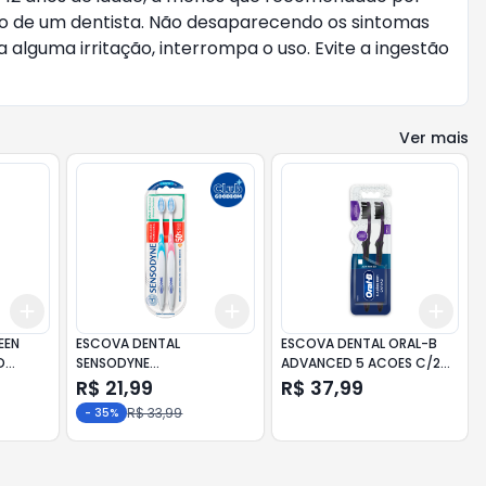
são de um dentista. Não desaparecendo os sintomas
 alguma irritação, interrompa o uso. Evite a ingestão
Ver mais
Add
Add
Add
+
3
+
5
+
10
+
3
+
5
+
10
+
3
EEN
ESCOVA DENTAL
ESCOVA DENTAL ORAL-B
D
SENSODYNE
ADVANCED 5 ACOES C/2
MULTPROTEÇAO
UNID.
R$ 21,99
R$ 37,99
R$ 33,99
-
35
%