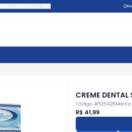
o Mazon
,
Mogi Guaçu
-
SP
Re
CREME DENTAL S
Código: #
525428
Marca
R$ 41,99