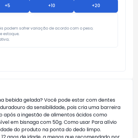
+
5
+
10
+
20
eis podem sofrer variação de acordo com o peso;

e estoque;

tiva;
ma bebida gelada? Você pode estar com dentes
duradouro da sensibilidade, pois cria uma barreira
mo após a ingestão de alimentos ácidos como
onível em bisnaga com 50g. Como usar Para alívio
idade do produto na ponta do dedo limpo.
de 12 anos de idade, a menos que recomendado por