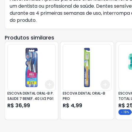
um dentista ou profissional de saúde. Dentes sensív
durante as 4 primeiras semanas de uso, interrompa a 
do produto.
Produtos similares
Add
Add
+
3
+
5
+
10
+
3
+
5
+
ESCOVA DENTAL ORAL-B P.
ESCOVA DENTAL ORAL-B
ESCOVA
SAUDE 7 BENEF. 40 LV2 PG1
PRO
TOTAL 
SUAVE 
R$ 36,99
R$ 4,99
R$ 2
-
19
%