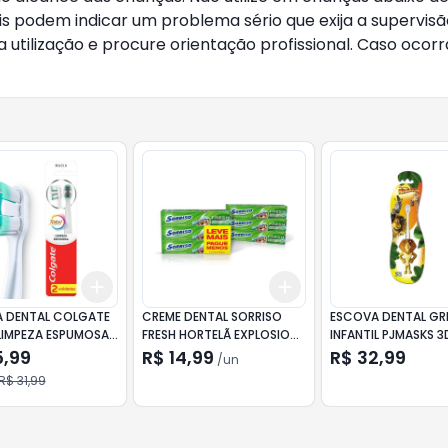
eis podem indicar um problema sério que exija a supervi
utilização e procure orientação profissional. Caso ocorra
Add
Add
10
+
3
+
5
+
10
+
3
+
5
+
10
 DENTAL COLGATE
CREME DENTAL SORRISO
ESCOVA DENTAL GR
LIMPEZA ESPUMOSA
FRESH HORTELÃ EXPLOSION
INFANTIL PJMASKS 3
2 UNIDADES
90G 3 UNID
MACIA
5,99
R$ 14,99
R$ 32,99
/
un
R$ 31,99