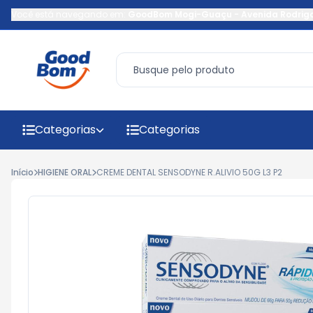
Você está navegando em:
GoodBom Mogi-Guaçu
-
Avenida Rodrig
Categorias
Categorias
Início
HIGIENE ORAL
CREME DENTAL SENSODYNE R.ALIVIO 50G L3 P2