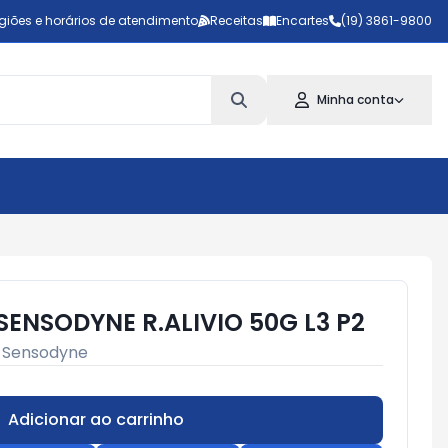
giões e horários de atendimento
Receitas
Encartes
(19) 3861-9800
Minha conta
ENSODYNE R.ALIVIO 50G L3 P2
:
Sensodyne
Adicionar ao carrinho
Subtotal:
R$ 0,00