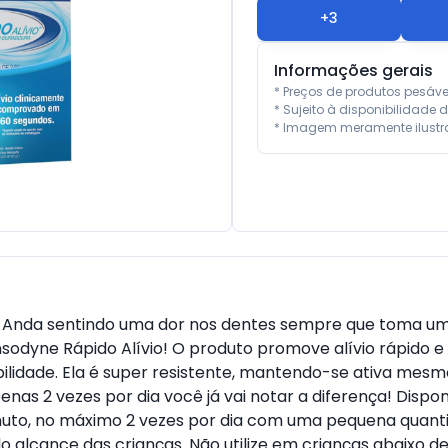
+
3
Informações gerais
* Preços de produtos pesáv
* Sujeito à disponibilidade d
* Imagem meramente ilustra
o Anda sentindo uma dor nos dentes sempre que toma u
nsodyne Rápido Alívio! O produto promove alívio rápido e 
bilidade. Ela é super resistente, mantendo-se ativa mes
enas 2 vezes por dia você já vai notar a diferença! Disp
inuto, no máximo 2 vezes por dia com uma pequena quant
o alcance das crianças. Não utilize em crianças abaixo 