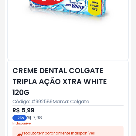
CREME DENTAL COLGATE
TRIPLA AÇÃO XTRA WHITE
120G
Código: #
992589
Marca:
Colgate
R$ 5,99
R$ 7,98
-
25
%
Indisponível
Produto temporariamente indisponível!