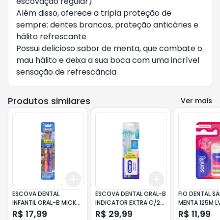
escovação regular)
Além disso, oferece a tripla proteção de
sempre: dentes brancos, proteção anticáries e
hálito refrescante
Possui delicioso sabor de menta, que combate o
mau hálito e deixa a sua boca com uma incrível
sensação de refrescância
Produtos similares
Ver mais
Add
Add
+
3
+
5
+
10
+
3
+
5
+
10
ESCOVA DENTAL
ESCOVA DENTAL ORAL-B
FIO DENTAL SAN
INFANTIL ORAL-B MICKEY
INDICATOR EXTRA C/2
MENTA 125M L
C/2
UNID. + FIO
R$ 17,99
R$ 29,99
R$ 11,99