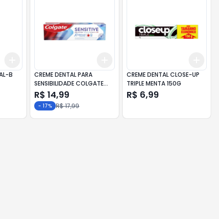
Add
Add
Add
+
3
+
5
+
10
+
3
+
5
+
10
+
3
AL-B
CREME DENTAL PARA
CREME DENTAL CLOSE-UP
SENSIBILIDADE COLGATE
TRIPLE MENTA 150G
SENSITIVE PRO ALÍVIO
R$ 14,99
R$ 6,99
IMEDIATO XTREME
R$ 17,99
-
17
%
TEMPERATURES 90G