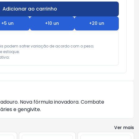
Adicionar ao carrinho
Subtotal:
R$ 0,00
+
5
un
+
10
un
+
20
un
eis podem sofrer variação de acordo com o peso;

e estoque;

tiva;
uradouro. Nova fórmula inovadora. Combate
ries e gengivite.
Ver mais