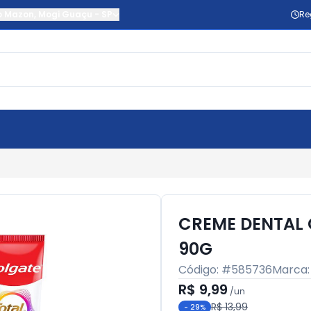
o Mazon
,
Mogi Guaçu
-
SP
Re
CREME DENTAL
90G
Código: #
585736
Marca
R$ 9,99
/
un
R$ 13,99
-
29
%