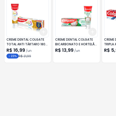
Add
Add
+
3
+
5
+
10
+
3
+
5
+
CREME DENTAL COLGATE
CREME DENTAL COLGATE
CREME 
TOTAL ANTI TÁRTARO 180G
BICARBONATO E HORTELÃ
TRIPLA
PREÇO ESPECIAL
90G
70G
R$ 16,99
R$ 13,99
R$ 5
/
un
/
un
R$ 21,99
-
23
%