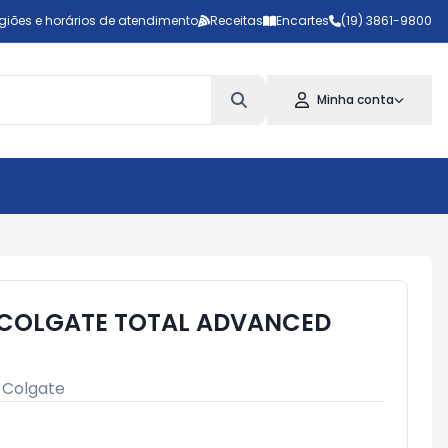
giões e horários de atendimento
Receitas
Encartes
(19) 3861-9800
Minha conta
 COLGATE TOTAL ADVANCED
:
Colgate