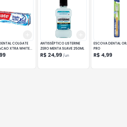
Add
Add
10
+
3
+
5
+
10
+
3
+
5
+
10
DENTAL COLGATE
ANTISSÉPTICO LISTERINE
ESCOVA DENTAL OR
 ACAO XTRA WHITE
ZERO MENTA SUAVE 250ML
PRO
,99
R$ 24,99
R$ 4,99
/
un