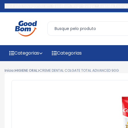
Você está navegando em:
GoodBom Mogi-Guaçu
-
Avenida Rodrig
Categorias
Categorias
Início
HIGIENE ORAL
CREME DENTAL COLGATE TOTAL ADVANCED 90G