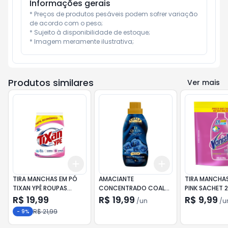
Informações gerais
* Preços de produtos pesáveis podem sofrer variação 
de acordo com o peso;

* Sujeito à disponibilidade de estoque;

* Imagem meramente ilustrativa;
Produtos similares
Ver mais
Add
Add
+
3
+
5
+
10
+
3
+
5
+
10
TIRA MANCHAS EM PÓ
AMACIANTE
TIRA MANCHAS
TIXAN YPÊ ROUPAS
CONCENTRADO COALA
PINK SACHET 
BRANCAS 380G
LAUNDRY THE QUEEN 1L
R$ 19,99
R$ 19,99
R$ 9,99
/
un
/
u
R$ 21,99
-
9
%