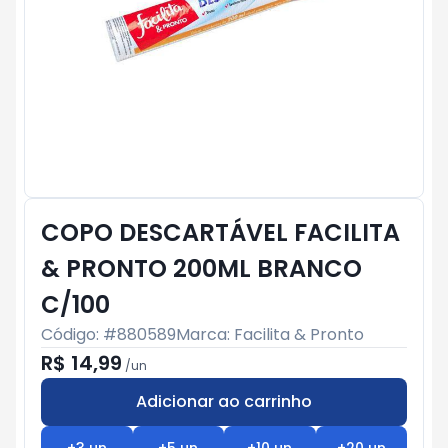
COPO DESCARTÁVEL FACILITA
& PRONTO 200ML BRANCO
C/100
Código: #
880589
Marca:
Facilita & Pronto
R$ 14,99
/
un
Adicionar ao carrinho
Subtotal:
R$ 0