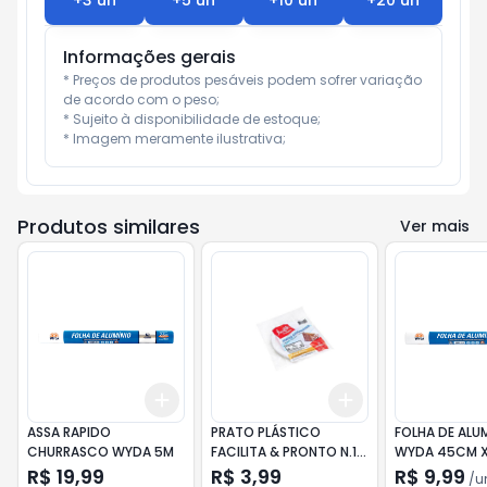
+
3
un
+
5
un
+
10
un
+
20
un
Informações gerais
* Preços de produtos pesáveis podem sofrer variação 
de acordo com o peso;

* Sujeito à disponibilidade de estoque;

* Imagem meramente ilustrativa;
Produtos similares
Ver mais
Add
Add
+
3
+
5
+
10
+
3
+
5
+
10
ASSA RAPIDO
PRATO PLÁSTICO
FOLHA DE ALU
CHURRASCO WYDA 5M
FACILITA & PRONTO N.15
WYDA 45CM 
BRANCO 15CM 10UN
R$ 19,99
R$ 3,99
R$ 9,99
/
u