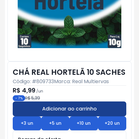
CHÁ REAL HORTELÃ 10 SACHES
Código: #
809733
Marca:
Real Multiervas
R$ 4,99
/
un
R$ 5,39
-
7
%
Adicionar ao carrinho
Subtotal:
R$ 0
+
3
un
+
5
un
+
10
un
+
20
un