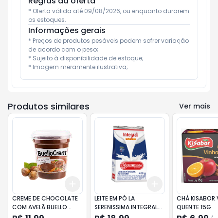
Regras da oferta
* Oferta válida até 09/08/2026, ou enquanto durarem 
os estoques.
Informações gerais
* Preços de produtos pesáveis podem sofrer variação 
de acordo com o peso;

* Sujeito à disponibilidade de estoque;

* Imagem meramente ilustrativa;
Produtos similares
Ver mais
Add
Add
+
3
+
5
+
10
+
3
+
5
+
10
CREME DE CHOCOLATE
LEITE EM PÓ LA
CHÁ KISABOR 
COM AVELÃ BUELLO
SERENISSIMA INTEGRAL
QUENTE 15G
CREM 200G
PACOTE 400G