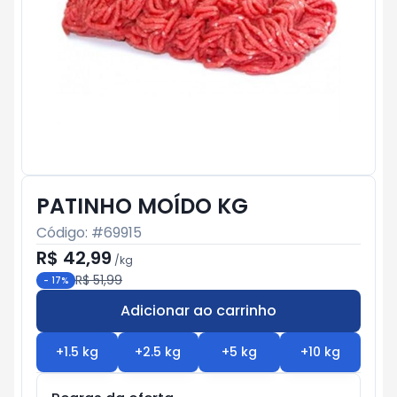
PATINHO MOÍDO KG
Código: #
69915
R$ 42,99
/
kg
R$ 51,99
-
17
%
Adicionar ao carrinho
Subtotal:
R$ 0
+
1.5
kg
+
2.5
kg
+
5
kg
+
10
kg