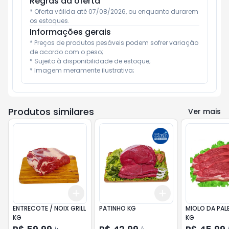
Regras da oferta
* Oferta válida até 07/08/2026, ou enquanto durarem 
os estoques.
Informações gerais
* Preços de produtos pesáveis podem sofrer variação 
de acordo com o peso;

* Sujeito à disponibilidade de estoque;

* Imagem meramente ilustrativa;
Produtos similares
Ver mais
Add
Add
+
1.5
kg
+
2.5
kg
+
1.5
kg
+
2.5
kg
ENTRECOTE / NOIX GRILL
PATINHO KG
MIOLO DA PALE
KG
KG