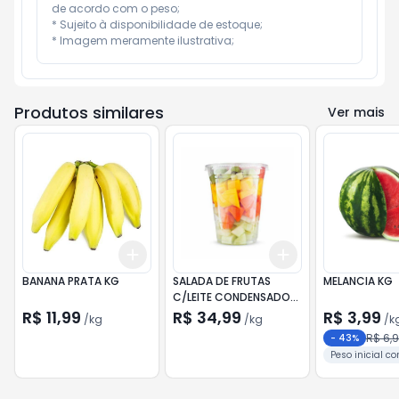
de acordo com o peso;

* Sujeito à disponibilidade de estoque;

* Imagem meramente ilustrativa;
Produtos similares
Ver mais
Add
Add
+
0.6
kg
+
1
kg
+
0.9
kg
+
1.5
kg
BANANA PRATA KG
SALADA DE FRUTAS
MELANCIA KG
C/LEITE CONDENSADO
G.B. KG
R$ 11,99
R$ 34,99
R$ 3,99
/
kg
/
kg
/
k
R$ 6,
-
43
%
Peso inicial c
a 1 unidade