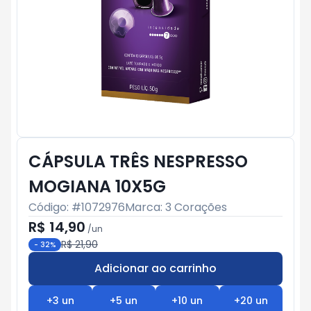
CÁPSULA TRÊS NESPRESSO
MOGIANA 10X5G
Código: #
1072976
Marca:
3 Corações
R$ 14,90
/
un
R$ 21,90
-
32
%
Adicionar ao carrinho
Subtotal:
R$ 0
+
3
un
+
5
un
+
10
un
+
20
un