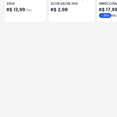
230G
3COR.SACHE 20G
HIBISCO/M
R$ 13,99
R$ 2,98
R$ 17,9
/
un
R$ 
-
25
%