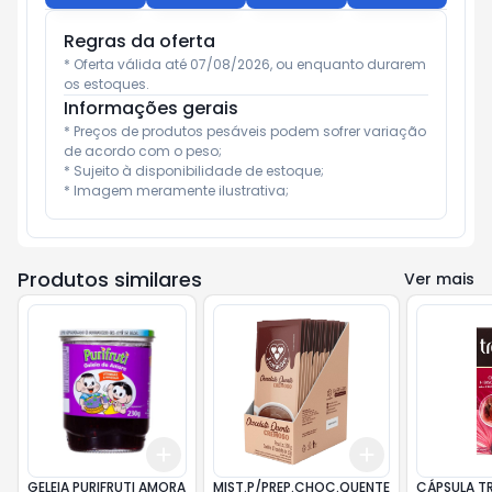
Regras da oferta
* Oferta válida até 07/08/2026, ou enquanto durarem 
os estoques.
Informações gerais
* Preços de produtos pesáveis podem sofrer variação 
de acordo com o peso;

* Sujeito à disponibilidade de estoque;

* Imagem meramente ilustrativa;
Produtos similares
Ver mais
Add
Add
+
3
+
5
+
10
+
3
+
5
+
10
GELEIA PURIFRUTI AMORA
MIST.P/PREP.CHOC.QUENTE
CÁPSULA TR