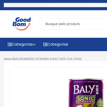
Você está navegando em:
GoodBom Mogi-Guaçu
-
Avenida Rodrig
Categorias
Categorias
Início
SUCOS
BEBIDA VITAMÍNICA BALY KIDS UVA 220ML