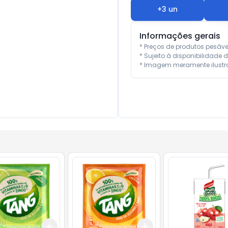
+
3
un
Informações gerais
* Preços de produtos pesáv
* Sujeito à disponibilidade d
* Imagem meramente ilustra
Add
Add
10
+
3
+
5
+
10
+
3
+
5
+
10