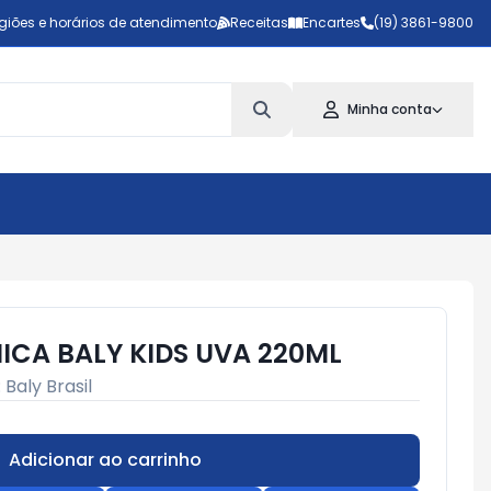
giões e horários de atendimento
Receitas
Encartes
(19) 3861-9800
Minha conta
ICA BALY KIDS UVA 220ML
:
Baly Brasil
Adicionar ao carrinho
Subtotal:
R$ 0,00