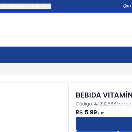
o Mazon
,
Mogi Guaçu
-
SP
Re
BEBIDA VITAMÍN
Código: #
1292688
Marca
R$ 5,99
/
un