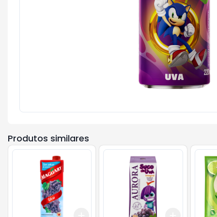
Produtos similares
Add
Add
+
3
+
5
+
10
+
3
+
5
+