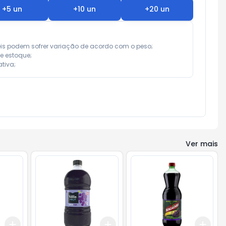
+
5
un
+
10
un
+
20
un
eis podem sofrer variação de acordo com o peso;

e estoque;

tiva;
Ver mais
Add
Add
Add
+
3
+
5
+
10
+
3
+
5
+
10
+
3