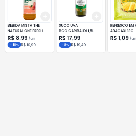
Add
Add
+
3
+
5
+
10
+
3
+
5
+
10
BEBIDA MISTA THE
SUCO UVA
REFRESCO EM 
NATURAL ONE FRESH
BCO.GARIBALDI 1,5L
ABACAXI 18G
PÊSSEGO 900ML
R$ 8,99
R$ 17,99
R$ 1,09
/
un
/
u
R$ 10,99
R$ 19,49
-
18
%
-
8
%