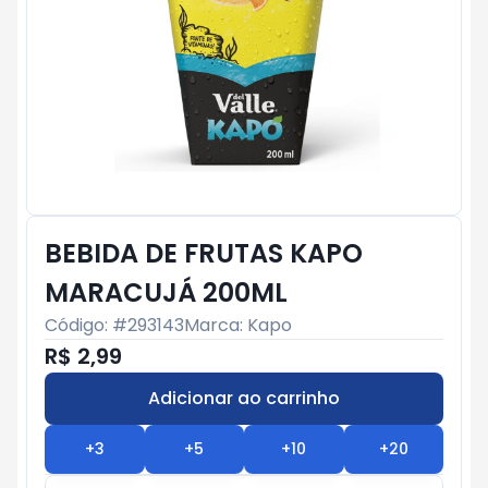
BEBIDA DE FRUTAS KAPO
MARACUJÁ 200ML
Código: #
293143
Marca:
Kapo
R$ 2,99
Adicionar ao carrinho
Subtotal:
R$ 0
+
3
+
5
+
10
+
20