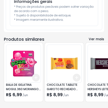
Informações gerais
* Preços de produtos pesáveis podem sofrer variação 
de acordo com o peso;

* Sujeito à disponibilidade de estoque;

* Imagem meramente ilustrativa;
Produtos similares
Ver mais
Add
Add
+
3
+
5
+
10
+
3
+
5
+
10
BALA DE GELATINA
CHOCOLATE TABLETE
CHOCOLATE T
MOGUL 360 MORANGO
GAROTO RECHEADO
HERSHEYS LEIT
ARCOR 61G
SERENATA DE AMOR 90G
R$ 6,99
R$ 8,99
R$ 8,99
/
un
/
un
/
u