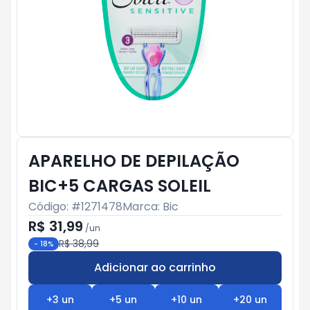
APARELHO DE DEPILAÇÃO
BIC+5 CARGAS SOLEIL
Código: #
1271478
Marca:
Bic
R$ 31,99
/
un
R$ 38,99
-
18
%
Adicionar ao carrinho
Subtotal:
R$ 0
+
3
un
+
5
un
+
10
un
+
20
un