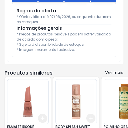
Regras da oferta
* Oferta válida até 07/08/2026, ou enquanto durarem 
os estoques.
Informações gerais
* Preços de produtos pesáveis podem sofrer variação 
de acordo com o peso;

* Sujeito à disponibilidade de estoque;

* Imagem meramente ilustrativa;
Produtos similares
Ver mais
Add
Add
+
3
+
5
+
10
+
3
+
5
+
10
ESMALTE RISQUÉ
BODY SPLASH SWEET
POLVILHO GR