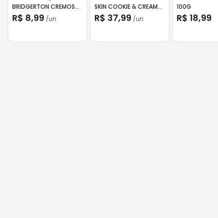
BRIDGERTON CREMOSO
SKIN COOKIE & CREAM
100G
O MAIS COBIÇADO 8ML
200ML
R$ 8,99
R$ 37,99
R$ 18,99
/
un
/
un