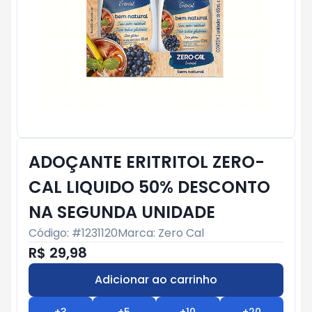
ADOÇANTE ERITRITOL ZERO-
CAL LIQUIDO 50% DESCONTO
NA SEGUNDA UNIDADE
Código: #
1231120
Marca:
Zero Cal
R$ 29,98
Adicionar ao carrinho
Subtotal:
R$ 0