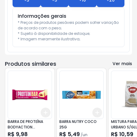
+
3
+
5
+
10
+
20
Informações gerais
* Preços de produtos pesáveis podem sofrer variação 
de acordo com o peso;

* Sujeito à disponibilidade de estoque;

* Imagem meramente ilustrativa;
Produtos similares
Ver mais
Add
Add
+
3
+
5
+
10
+
3
+
5
+
10
BARRA DE PROTEÍNA
BARRA NUTRY COCO
MISTURA PARA
BODYACTION
25G
URBANO S/GL
CHOCOLATE BRANCO
COCO 300G
R$ 9,98
R$ 5,49
R$ 10,59
/
un