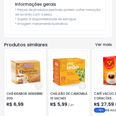
Informações gerais
* Preços de produtos pesáveis podem sofrer variação 
de acordo com o peso;

* Sujeito à disponibilidade de estoque;

* Imagem meramente ilustrativa;
Produtos similares
Ver mais
Add
Add
+
3
+
5
+
10
+
3
+
5
+
10
CHÁ KISABOR GENGIBRE
CHÁ LEÃO DE CAMOMILA
CAFÉ VACUO 
20G
10 SACHES
CORACÕES
TRADICIONAL
R$ 6,99
R$ 5,99
R$ 27,59
/
un
R$ 32,
-
16
%