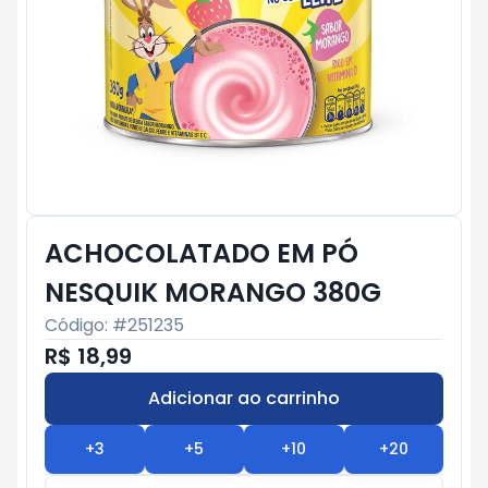
ACHOCOLATADO EM PÓ
NESQUIK MORANGO 380G
Código: #
251235
R$ 18,99
Adicionar ao carrinho
Subtotal:
R$ 0
+
3
+
5
+
10
+
20