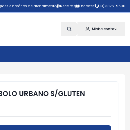
iões e horários de atendimento
Receitas
Encartes
(19) 3825-9600
Minha conta
BOLO URBANO S/GLUTEN