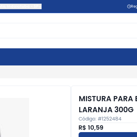
nto
,
Indaiatuba
-
SP
Reg
MISTURA PARA 
LARANJA 300G
Código: #
1252484
R$ 10,59