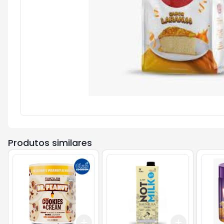
Produtos similares
Add
Add
+
3
+
5
+
10
+
3
+
5
+