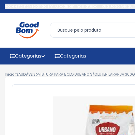
Você está navegando em:
GoodBom Indaiatuba
-
Rua João Giaqui
Categorias
Categorias
Início
SAUDÁVEIS
MISTURA PARA BOLO URBANO S/GLUTEN LARANJA 300G