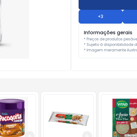
+
3
Informações gerais
* Preços de produtos pesáv
* Sujeito à disponibilidade d
* Imagem meramente ilustra
Add
Add
10
+
3
+
5
+
10
+
3
+
5
+
10