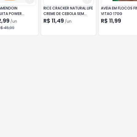
AMENDOIN
RICE CRACKER NATURAL LIFE
AVEIA EM FLOCOS FINOS
UITA POWER
CREME DE CEBOLA SEM
VITAO 170G
LO SALGADO 500G
GLÚTEN 84G
2,99
R$ 11,49
R$ 11,99
/
un
/
un
R$ 45,99