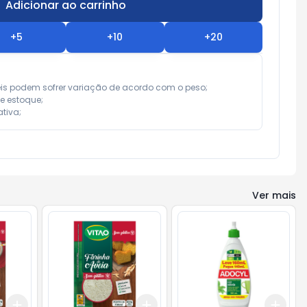
Adicionar ao carrinho
Subtotal:
R$ 0,00
+
5
+
10
+
20
eis podem sofrer variação de acordo com o peso;

e estoque;

tiva;
Ver mais
Add
Add
Add
+
3
+
5
+
10
+
3
+
5
+
10
+
3