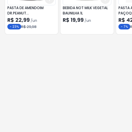
PASTA DE AMENDOIM
BEBIDA NOT MILK VEGETAL
PASTA 
DR.PEANUT
BAUNILHA 1L
PAÇOQ
COOKIES&CREAM 250G
CARAME
R$ 22,99
R$ 19,99
R$ 4
/
un
/
un
R$ 29,98
-
23
%
-
7
%