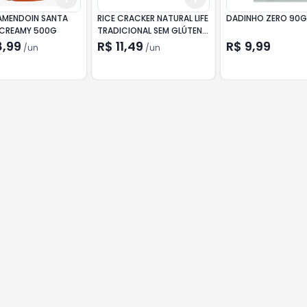
AMENDOIN SANTA
RICE CRACKER NATURAL LIFE
DADINHO ZERO 90
 CREAMY 500G
TRADICIONAL SEM GLÚTEN
84G
8,99
R$ 11,49
R$ 9,99
/
un
/
un