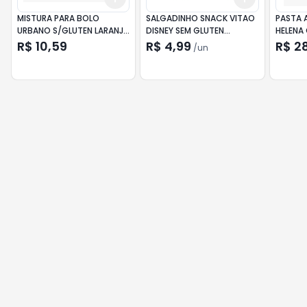
MISTURA PARA BOLO
SALGADINHO SNACK VITAO
PASTA 
URBANO S/GLUTEN LARANJA
DISNEY SEM GLUTEN
HELENA
300G
REQUEIJÃO 30G
R$ 10,59
R$ 4,99
R$ 2
/
un