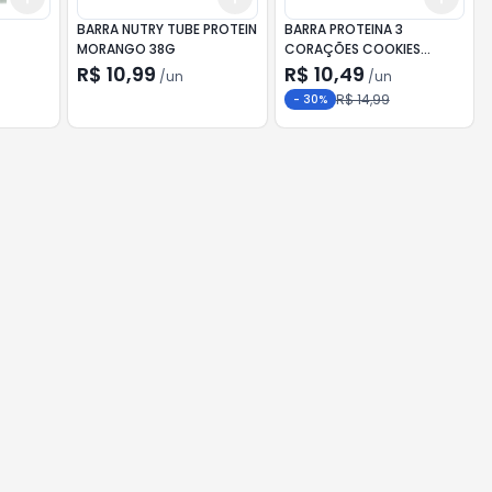
G
BARRA NUTRY TUBE PROTEIN
BARRA PROTEINA 3
MORANGO 38G
CORAÇÕES COOKIES
CR.50G
R$ 10,99
R$ 10,49
/
un
/
un
R$ 14,99
-
30
%