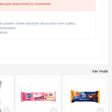
estoque disponível no momento.
eis podem sofrer variação de acordo com o peso;

e estoque;

tiva;
Ver mais
Add
Add
Add
+
3
+
5
+
10
+
3
+
5
+
10
+
3