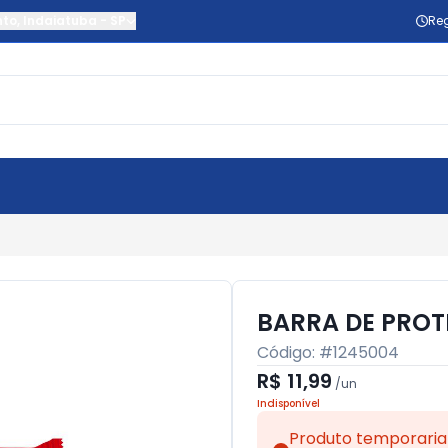
nto
,
Indaiatuba
-
SP
Reg
BARRA DE PROT
Código: #
1245004
R$ 11,99
/
un
Indisponível
Produto temporaria