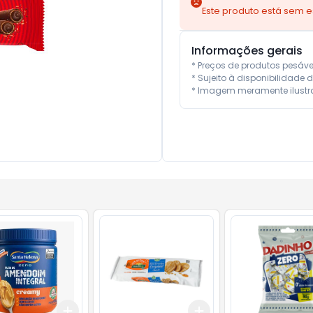
Este produto está sem 
Informações gerais
* Preços de produtos pesáv
* Sujeito à disponibilidade d
* Imagem meramente ilustra
Add
Add
10
+
3
+
5
+
10
+
3
+
5
+
10