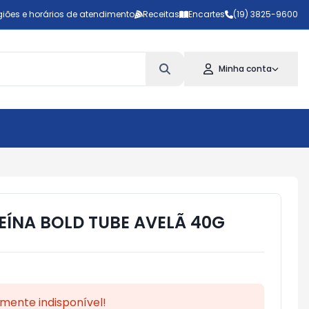
iões e horários de atendimento
Receitas
Encartes
(19) 3825-9600
Minha conta
EÍNA BOLD TUBE AVELÃ 40G
mente indisponível!