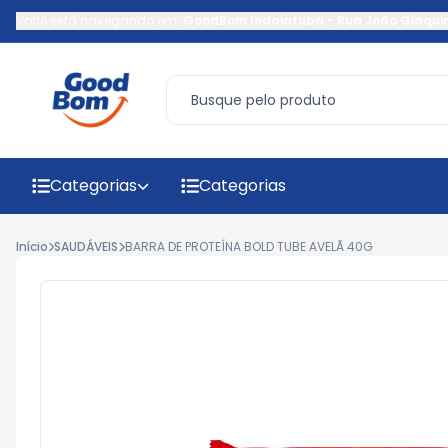
Você está navegando em:
GoodBom Indaiatuba
-
Rua João Giaqui
Categorias
Categorias
Início
SAUDÁVEIS
BARRA DE PROTEÍNA BOLD TUBE AVELÃ 40G