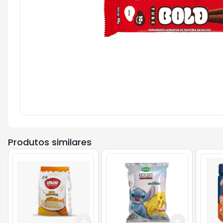
Produtos similares
Add
Add
+
3
+
5
+
10
+
3
+
5
+