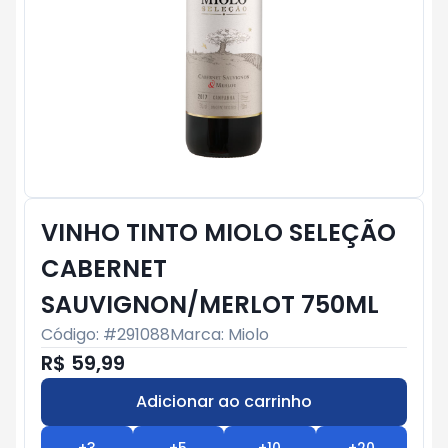
VINHO TINTO MIOLO SELEÇÃO
CABERNET
SAUVIGNON/MERLOT 750ML
Código: #
291088
Marca:
Miolo
R$ 59,99
Adicionar ao carrinho
Subtotal:
R$ 0