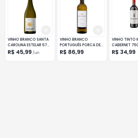
Add
Add
+
3
+
5
+
10
+
3
+
5
+
10
VINHO BRANCO SANTA
VINHO BRANCO
VINHO TINTO 
CAROLINA ESTELAR 57
PORTUGUÊS PORCA DE
CABERNET 75
CHARDONNAY 750ML
MURCA 750ML
R$ 45,99
R$ 86,99
R$ 34,99
/
un