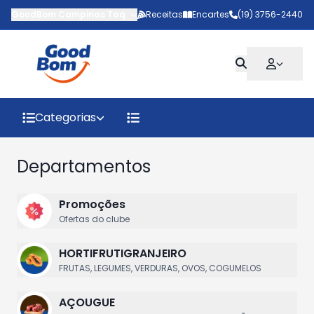
GoodBom Campinas Taquaral
Receitas
-
Avenida Padre Almeida Garret
Encartes
(19) 3756-2440
,
C
Categorias
Departamentos
Promoções
Ofertas do clube
HORTIFRUTIGRANJEIRO
FRUTAS, LEGUMES, VERDURAS, OVOS, COGUMELOS
AÇOUGUE