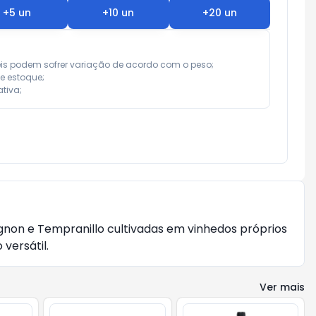
+
5
un
+
10
un
+
20
un
eis podem sofrer variação de acordo com o peso;

e estoque;

tiva;
gnon e Tempranillo cultivadas em vinhedos próprios
versátil.
Ver mais