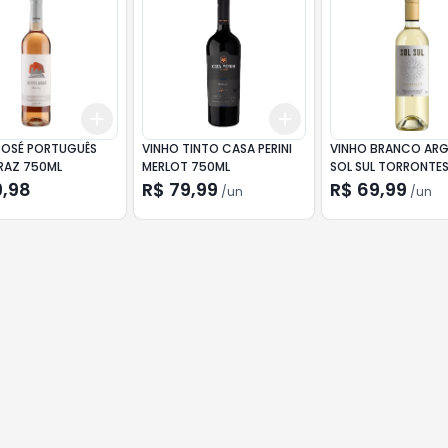
Add
Add
10
+
3
+
5
+
10
+
3
+
5
+
10
ROSÉ PORTUGUÊS
VINHO TINTO CASA PERINI
VINHO BRANCO ARG
AZ 750ML
MERLOT 750ML
SOL SUL TORRONTE
9,98
R$ 79,99
R$ 69,99
/
un
/
un