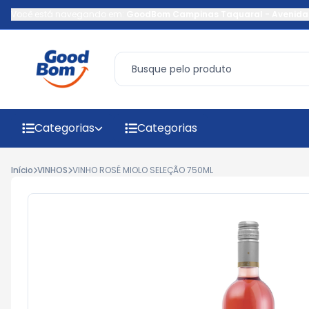
Você está navegando em:
GoodBom Campinas Taquaral
-
Avenida
Categorias
Categorias
Início
VINHOS
VINHO ROSÉ MIOLO SELEÇÃO 750ML