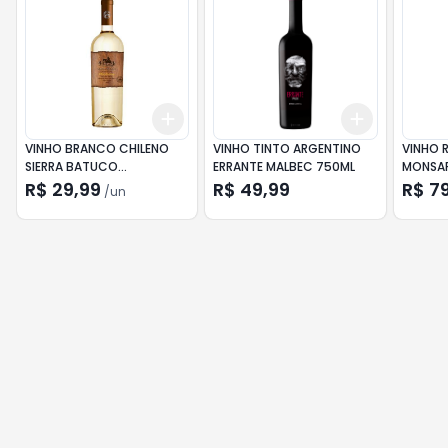
Add
Add
+
3
+
5
+
10
+
3
+
5
+
VINHO BRANCO CHILENO
VINHO TINTO ARGENTINO
VINHO 
SIERRA BATUCO
ERRANTE MALBEC 750ML
MONSAR
CHARDONNAY 750ML
R$ 29,99
R$ 49,99
R$ 7
/
un