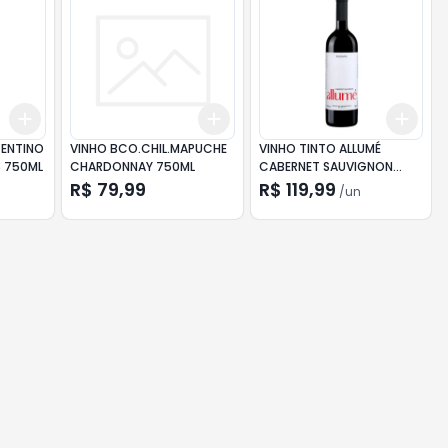
Add
Add
Add
+
3
+
5
+
10
+
3
+
5
+
10
+
3
ENTINO
VINHO BCO.CHIL.MAPUCHE
VINHO TINTO ALLUMÉ
S 750ML
CHARDONNAY 750ML
CABERNET SAUVIGNON
750ML
R$ 79,99
R$ 119,99
/
un