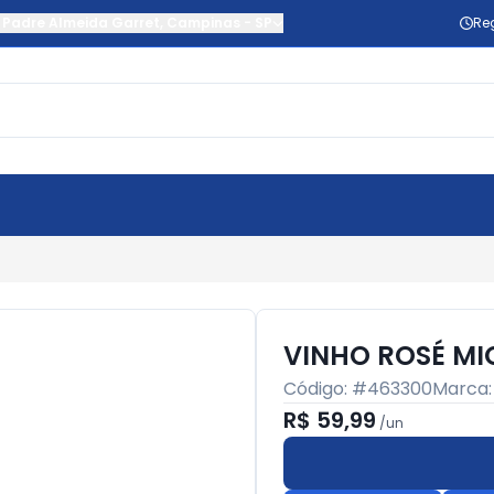
 Padre Almeida Garret
,
Campinas
-
SP
Re
VINHO ROSÉ MI
Código: #
463300
Marca
R$ 59,99
/
un