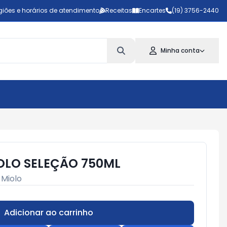
giões e horários de atendimento
Receitas
Encartes
(19) 3756-2440
Minha conta
OLO SELEÇÃO 750ML
:
Miolo
Adicionar ao carrinho
Subtotal:
R$ 0,00