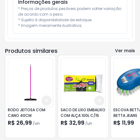
Informações gerais
* Preços de produtos pesáveis podem sofrer variação 
de acordo com o peso;

* Sujeito à disponibilidade de estoque;

* Imagem meramente ilustrativa;
Produtos similares
Ver mais
Add
Add
+
3
+
5
+
10
+
3
+
5
+
10
RODO JEITOSA COM
SACO DE LIXO EMBALIXO
ESCOVA BETT
CANO 40CM
COM ALÇA 100L C/15
BETTA JEANS
R$ 26,99
R$ 32,99
R$ 11,99
/
un
/
un