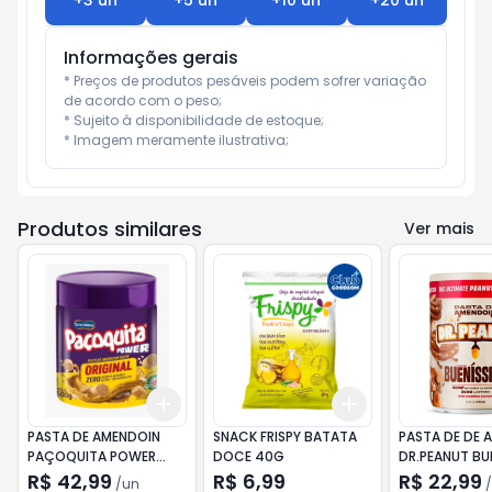
+
3
un
+
5
un
+
10
un
+
20
un
Informações gerais
* Preços de produtos pesáveis podem sofrer variação 
de acordo com o peso;

* Sujeito à disponibilidade de estoque;

* Imagem meramente ilustrativa;
Produtos similares
Ver mais
Add
Add
+
3
+
5
+
10
+
3
+
5
+
10
PASTA DE AMENDOIN
SNACK FRISPY BATATA
PASTA DE DE 
PAÇOQUITA POWER
DOCE 40G
DR.PEANUT BU
ORIGINAL 500G
250G
R$ 42,99
R$ 6,99
R$ 22,99
/
un
/