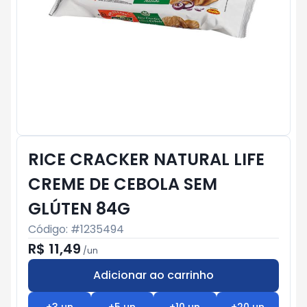
RICE CRACKER NATURAL LIFE
CREME DE CEBOLA SEM
GLÚTEN 84G
Código: #
1235494
R$ 11,49
/
un
Adicionar ao carrinho
Subtotal:
R$ 0