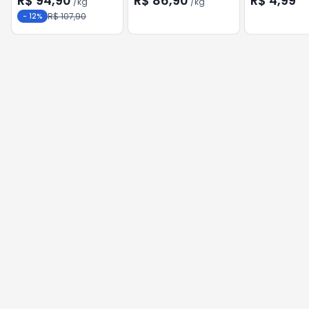
R$ 94,90
R$ 86,90
R$ 4,99
/
kg
/
kg
R$ 107,90
-
12
%