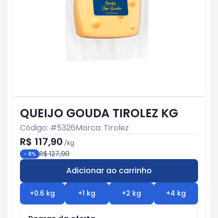
QUEIJO GOUDA TIROLEZ KG
Código: #
5326
Marca:
Tirolez
R$ 117,90
/
kg
R$ 127,90
-
8
%
Adicionar ao carrinho
Subtotal:
R$ 0
+
0.6
kg
+
1
kg
+
2
kg
+
4
kg