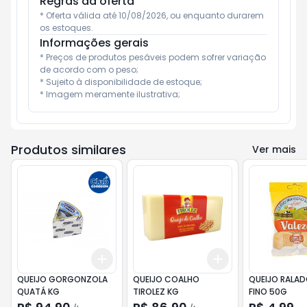
Regras da oferta
* Oferta válida até 10/08/2026, ou enquanto durarem 
os estoques.
Informações gerais
* Preços de produtos pesáveis podem sofrer variação 
de acordo com o peso;

* Sujeito à disponibilidade de estoque;

* Imagem meramente ilustrativa;
Produtos similares
Ver mais
Add
Add
+
0.3
kg
+
0.5
kg
+
1.5
kg
+
2.5
kg
QUEIJO GORGONZOLA
QUEIJO COALHO
QUEIJO RALAD
QUATÁ KG
TIROLEZ KG
FINO 50G