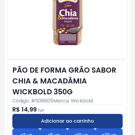
PÃO DE FORMA GRÃO SABOR
CHIA & MACADÂMIA
WICKBOLD 350G
Código: #
508605
Marca:
Wickbold
R$ 14,99
/
un
Adicionar ao carrinho
Subtotal:
R$ 0