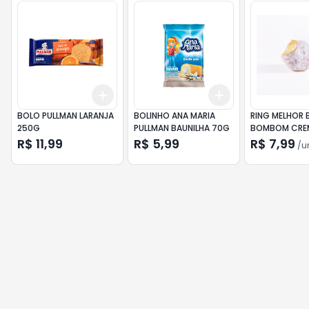
Add
Add
+
3
+
5
+
10
+
3
+
5
+
10
BOLO PULLMAN LARANJA
BOLINHO ANA MARIA
RING MELHOR
250G
PULLMAN BAUNILHA 70G
BOMBOM CRE
R$ 11,99
R$ 5,99
R$ 7,99
/
u