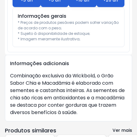
+
3
un
+
5
un
+
10
un
+
20
un
Informações gerais
* Preços de produtos pesáveis podem sofrer variação 
de acordo com o peso;

* Sujeito à disponibilidade de estoque;

* Imagem meramente ilustrativa;
Informações adicionais
Combinação exclusiva da Wickbold, o Grão
Sabor Chia e Macadâmia é elaborado com
sementes e castanhas inteiras. As sementes de
chia são ricas em antioxidantes e a macadâmia
se destaca por conter gorduras que trazem
diversos benefícios à saúde.
Produtos similares
Ver mais