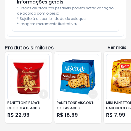
Informações gerais
* Preços de produtos pesáveis podem sofrer variação 
de acordo com o peso;

* Sujeito à disponibilidade de estoque;

* Imagem meramente ilustrativa;
Produtos similares
Ver mais
Add
Add
+
3
+
5
+
10
+
3
+
5
+
10
PANETTONE PARATI
PANETTONE VISCONTI
MINI PANETTO
CHOCOLATE 400G
GOTAS 400G
BAUDUCCO F
80G
R$ 22,99
R$ 18,99
R$ 7,99