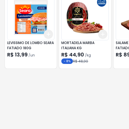
Add
Add
+
3
+
5
+
10
+
0.3
kg
+
LEVISSIMO DE LOMBO SEARA
MORTADELA MARBA
SALAME
FATIADO 180G
ITALIANA KG
FATIAD
R$ 13,99
R$ 44,90
R$ 8
/
un
/
kg
R$ 48,90
-
8
%