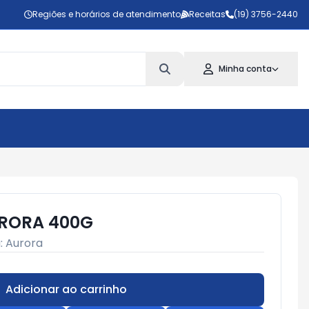
Regiões e horários de atendimento
Receitas
(19) 3756-2440
Minha conta
RORA 400G
:
Aurora
Adicionar ao carrinho
Subtotal:
R$ 0,00