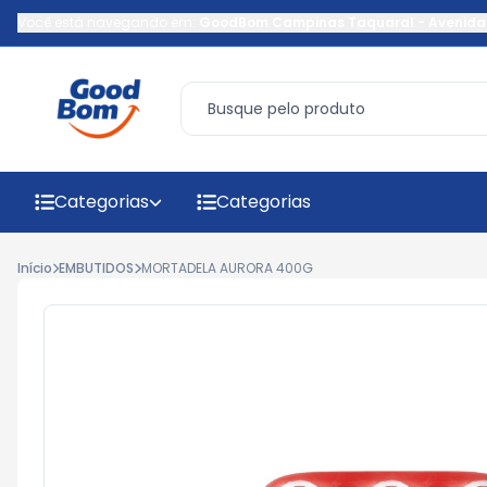
Você está navegando em:
GoodBom Campinas Taquaral
-
Avenida
Categorias
Categorias
Início
EMBUTIDOS
MORTADELA AURORA 400G