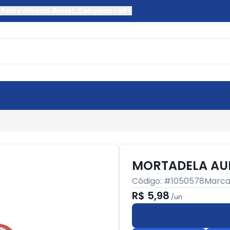
 Padre Almeida Garret
,
Campinas
-
SP
MORTADELA AU
Código: #
1050578
Marca
R$ 5,98
/
un