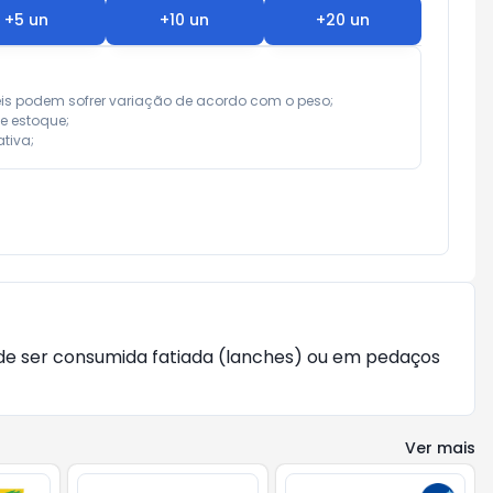
+
5
un
+
10
un
+
20
un
eis podem sofrer variação de acordo com o peso;

e estoque;

tiva;
ode ser consumida fatiada (lanches) ou em pedaços
Ver mais