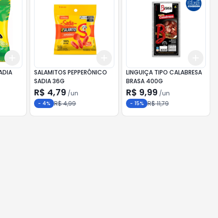
Add
Add
Add
+
3
+
5
+
10
+
3
+
5
+
10
+
3
ADIA
SALAMITOS PEPPERÔNICO
LINGUIÇA TIPO CALABRESA
SADIA 36G
BRASA 400G
R$ 4,79
R$ 9,99
/
un
/
un
R$ 4,99
R$ 11,79
-
4
%
-
15
%