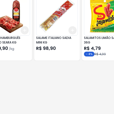
Add
Add
0.5
kg
+
0.3
kg
+
0.5
kg
+
3
+
5
+
10
 HAMBURGUÊS
SALAME ITALIANO SADIA
SALAMITOS LIMÃO S
O SEARA KG
MINI KG
36G
9,90
R$ 98,90
R$ 4,79
/
kg
R$ 4,99
-
4
%