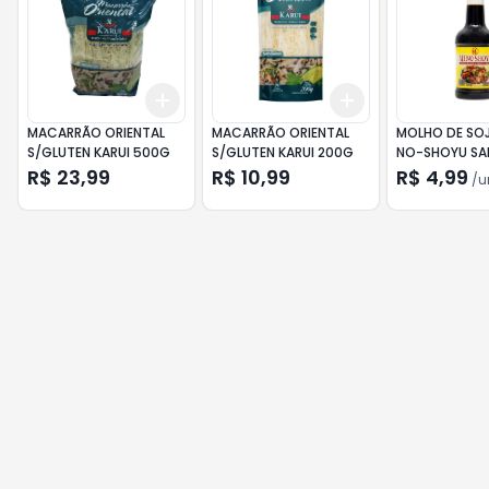
Add
Add
+
3
+
5
+
10
+
3
+
5
+
10
MACARRÃO ORIENTAL
MACARRÃO ORIENTAL
MOLHO DE SOJ
S/GLUTEN KARUI 500G
S/GLUTEN KARUI 200G
NO-SHOYU SA
150ML
R$ 23,99
R$ 10,99
R$ 4,99
/
u