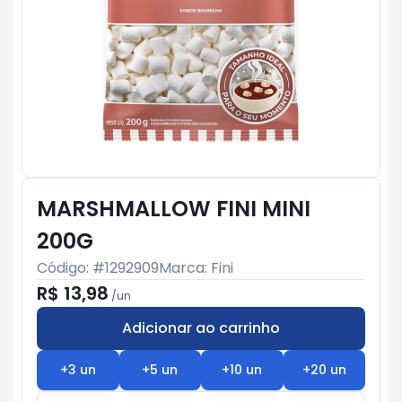
MARSHMALLOW FINI MINI
200G
Código: #
1292909
Marca:
Fini
R$ 13,98
/
un
Adicionar ao carrinho
Subtotal:
R$ 0
+
3
un
+
5
un
+
10
un
+
20
un