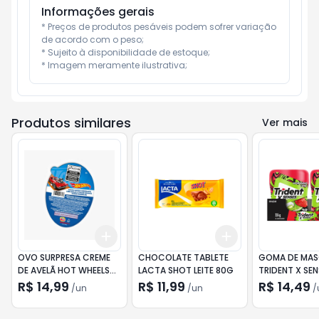
Informações gerais
* Preços de produtos pesáveis podem sofrer variação 
de acordo com o peso;

* Sujeito à disponibilidade de estoque;

* Imagem meramente ilustrativa;
Produtos similares
Ver mais
Add
Add
+
3
+
5
+
10
+
3
+
5
+
10
OVO SURPRESA CREME
CHOCOLATE TABLETE
GOMA DE MA
DE AVELÃ HOT WHEELS
LACTA SHOT LEITE 80G
TRIDENT X SEN
18G
MORANGO LIM
R$ 14,99
R$ 11,99
R$ 14,49
/
un
/
un
/
UNITÁRIO