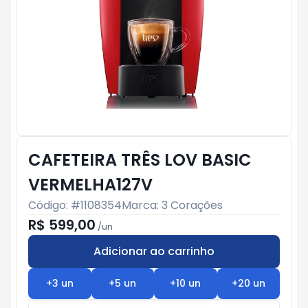
CAFETEIRA TRÊS LOV BASIC
VERMELHA127V
Código: #
1108354
Marca:
3 Corações
R$ 599,00
/
un
Adicionar ao carrinho
Subtotal:
R$ 0
+
3
un
+
5
un
+
10
un
+
20
un