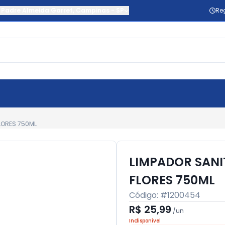
 Padre Almeida Garret
,
Campinas
-
SP
Re
LORES 750ML
LIMPADOR SANI
FLORES 750ML
Código: #
1200454
R$ 25,99
/
un
Indisponível