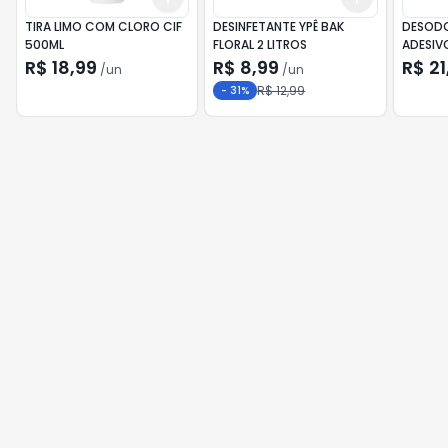
TIRA LIMO COM CLORO CIF
DESINFETANTE YPÊ BAK
DESODO
500ML
FLORAL 2 LITROS
ADESIV
REF.C/6
R$ 18,99
R$ 8,99
R$ 21
/
un
/
un
R$ 12,99
-
31
%