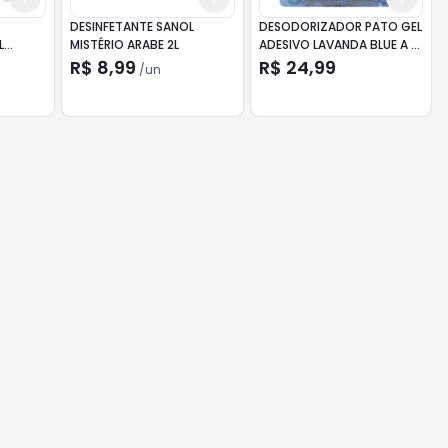
DESINFETANTE SANOL
DESODORIZADOR PATO GEL
L
MISTÉRIO ARABE 2L
ADESIVO LAVANDA BLUE A +
REFIL EDIÇÃO LIMITADA
R$ 8,99
R$ 24,99
/
un
38G