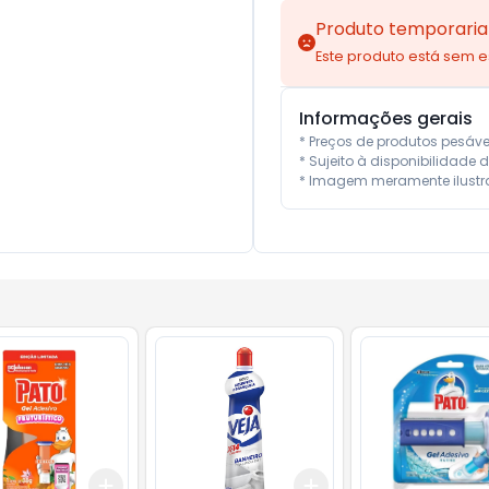
Produto temporaria
Este produto está sem 
Informações gerais
* Preços de produtos pesáv
* Sujeito à disponibilidade d
* Imagem meramente ilustra
Add
Add
10
+
3
+
5
+
10
+
3
+
5
+
10