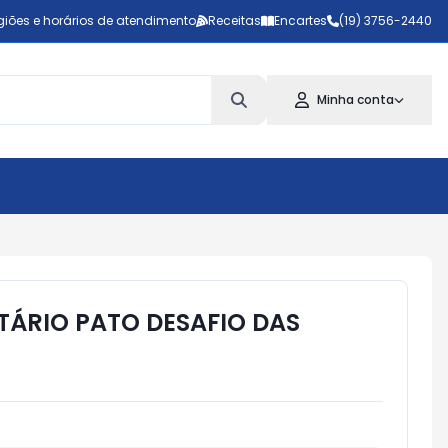
giões e horários de atendimento
Receitas
Encartes
(19) 3756-2440
Minha conta
TÁRIO PATO DESAFIO DAS