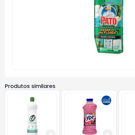
Produtos similares
Add
Add
+
3
+
5
+
10
+
3
+
5
+