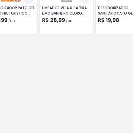
RIZADOR PATO GEL
LIMPADOR VEJA X-14 TIRA
DESODORIZADOR
O FRUTURISTICO
LIMO BANHEIRO CLORO
SANITÁRIO PATO GE
ATIVO 500ML
ADESIVO MARINE
,99
R$ 28,99
R$ 19,98
/
un
/
un
APLICADOR + REFIL 