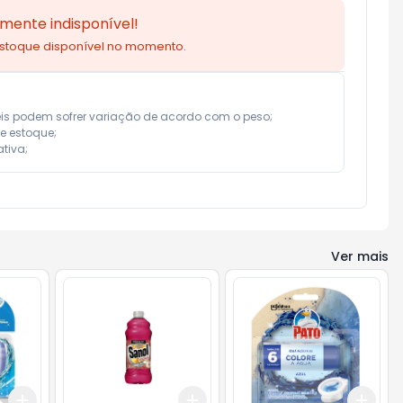
mente indisponível!
estoque disponível no momento.
eis podem sofrer variação de acordo com o peso;

e estoque;

tiva;
Ver mais
Add
Add
Add
+
3
+
5
+
10
+
3
+
5
+
10
+
3