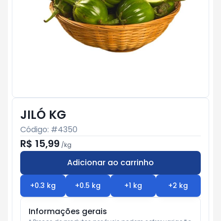
JILÓ KG
Código: #
4350
R$ 15,99
/
kg
Adicionar ao carrinho
Subtotal:
R$ 0
+
0.3
kg
+
0.5
kg
+
1
kg
+
2
kg
Informações gerais