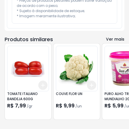
* Preços de produtos pesáveis podem sofrer variação 
de acordo com o peso;

* Sujeito à disponibilidade de estoque;

* Imagem meramente ilustrativa;
Produtos similares
Ver mais
Add
Add
+
3
gr
+
5
gr
+
3
+
5
+
10
TOMATE ITALIANO
COUVE FLOR UN
PURO ALHO T
BANDEJA 600G
MUNDIALHO 2
R$ 7,99
R$ 9,99
R$ 5,99
/
gr
/
un
/
u