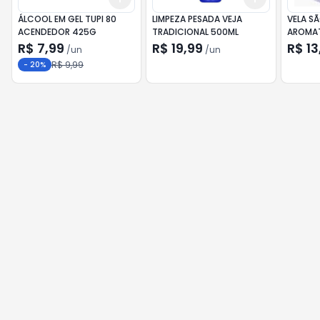
ÁLCOOL EM GEL TUPI 80
LIMPEZA PESADA VEJA
VELA S
ACENDEDOR 425G
TRADICIONAL 500ML
AROMAT
R$ 7,99
R$ 19,99
R$ 13
/
un
/
un
R$ 9,99
-
20
%