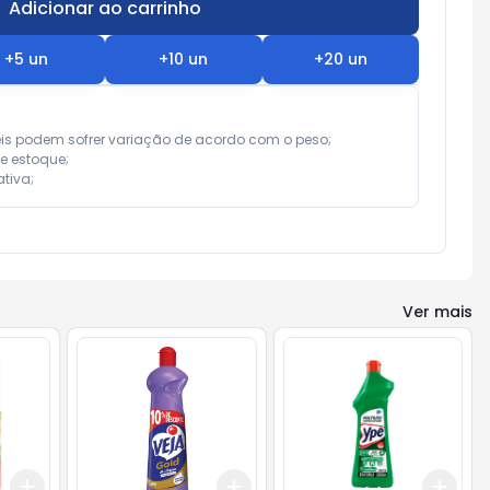
Adicionar ao carrinho
Subtotal:
R$ 0,00
+
5
un
+
10
un
+
20
un
eis podem sofrer variação de acordo com o peso;

e estoque;

tiva;
Ver mais
Add
Add
Add
+
3
+
5
+
10
+
3
+
5
+
10
+
3