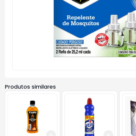
Produtos similares
Add
Add
+
3
+
5
+
10
+
3
+
5
+