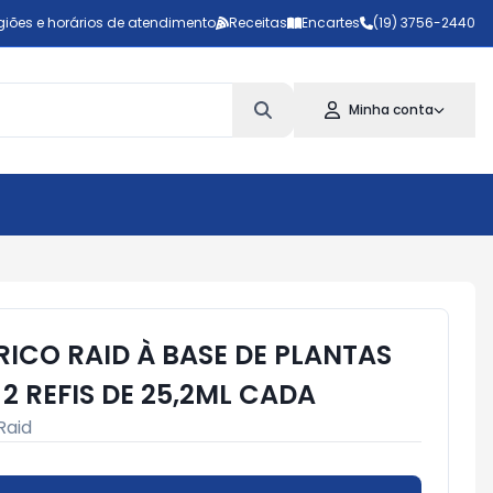
giões e horários de atendimento
Receitas
Encartes
(19) 3756-2440
Minha conta
RICO RAID À BASE DE PLANTAS
2 REFIS DE 25,2ML CADA
Raid