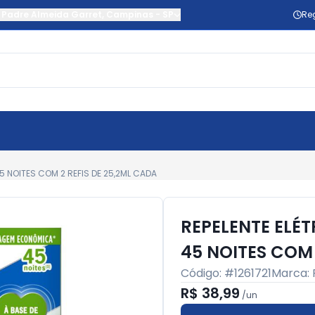
 Padre Almeida Garret
,
Campinas
-
SP
Re
45 NOITES COM 2 REFIS DE 25,2ML CADA
REPELENTE ELÉT
45 NOITES COM 
Código: #
1261721
Marca:
R$ 38,99
/
un