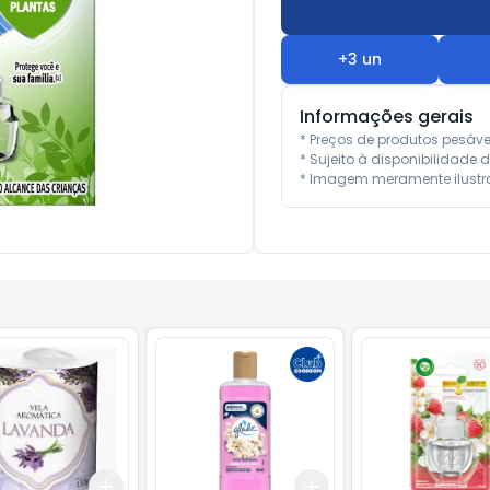
+
3
un
Informações gerais
* Preços de produtos pesáv
* Sujeito à disponibilidade d
* Imagem meramente ilustra
Add
Add
10
+
3
+
5
+
10
+
3
+
5
+
10