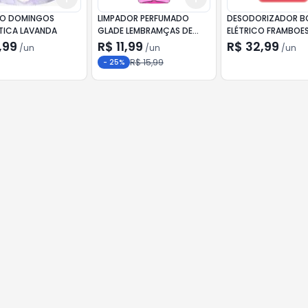
ÃO DOMINGOS
LIMPADOR PERFUMADO
DESODORIZADOR B
ICA LAVANDA
GLADE LEMBRAMÇAS DE
ELÉTRICO FRAMBOE
INFÂNCIA 120ML
JASMIM APARELHO + 
,99
R$ 11,99
R$ 32,99
/
un
/
un
/
un
16ML
R$ 15,99
-
25
%