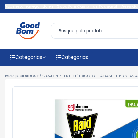
Você está navegando em:
GoodBom Campinas Taquaral
-
Avenida
Categorias
Categorias
Início
CUIDADOS P/ CASA
REPELENTE ELÉTRICO RAID À BASE DE PLANTAS 