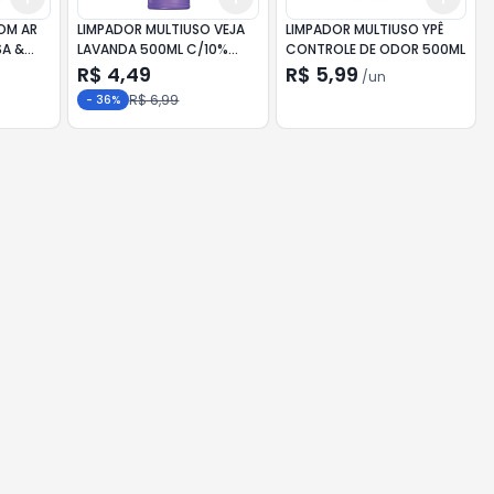
OM AR
LIMPADOR MULTIUSO VEJA
LIMPADOR MULTIUSO YPÊ
SA &
LAVANDA 500ML C/10%
CONTROLE DE ODOR 500ML
REFIL
DESC.
R$ 4,49
R$ 5,99
/
un
R$ 6,99
-
36
%