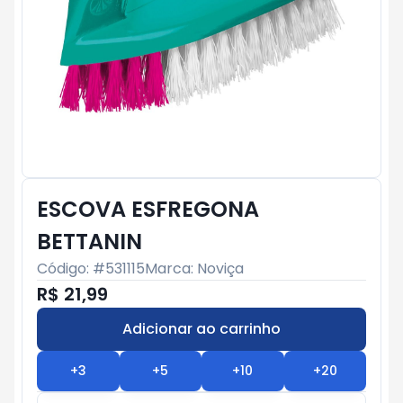
ESCOVA ESFREGONA
BETTANIN
Código: #
531115
Marca:
Noviça
R$ 21,99
Adicionar ao carrinho
Subtotal:
R$ 0
+
3
+
5
+
10
+
20