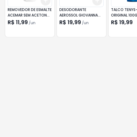
Add
Add
+
3
+
5
+
10
+
3
+
5
+
10
REMOVEDOR DE ESMALTE
DESODORANTE
TALCO TENYS-
ACEMAR SEM ACETONA
AEROSSOL GIOVANNA
ORIGINAL 100
UVA 180ML
BABY 96HRS CLASSIC
R$ 11,99
R$ 19,99
R$ 19,99
/
un
/
un
200ML