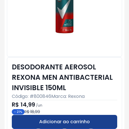
DESODORANTE AEROSOL
REXONA MEN ANTIBACTERIAL
INVISIBLE 150ML
Código: #
800846
Marca:
Rexona
R$ 14,99
/
un
R$ 18,99
-
21
%
Adicionar ao carrinho
Subtotal:
R$ 0