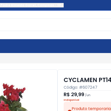
 Padre Almeida Garret
,
Campinas
-
SP
CYCLAMEN PT1
Código: #
607247
R$ 29,99
/
un
Indisponível
Produto temporaria