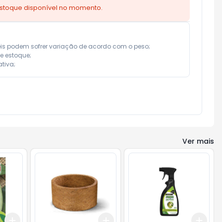
estoque disponível no momento.
eis podem sofrer variação de acordo com o peso;

e estoque;

tiva;
Ver mais
Add
Add
Add
+
3
+
5
+
10
+
3
+
5
+
10
+
3