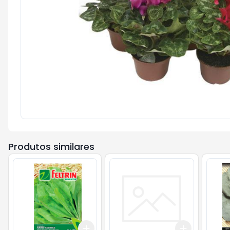
Produtos similares
Add
Add
+
3
+
5
+
10
+
3
+
5
+