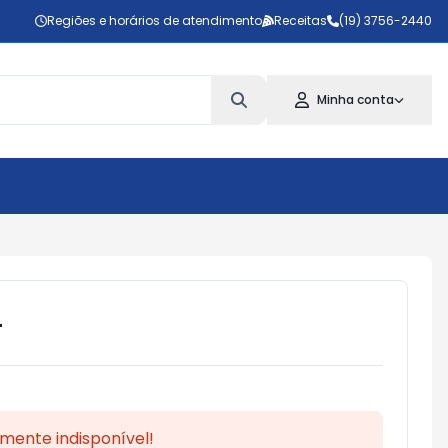
Regiões e horários de atendimento
Receitas
(19) 3756-2440
Minha conta
4
mente indisponível!