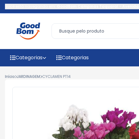
Você está navegando em:
GoodBom Campinas Taquaral
-
Avenida
Categorias
Categorias
Início
JARDINAGEM
CYCLAMEN PT14