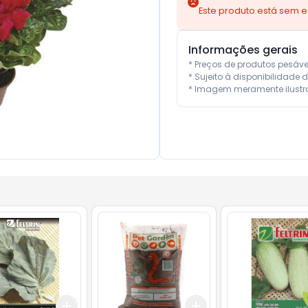
Este produto está sem 
Informações gerais
* Preços de produtos pesáv
* Sujeito à disponibilidade d
* Imagem meramente ilustra
Add
Add
10
+
3
+
5
+
10
+
3
+
5
+
10