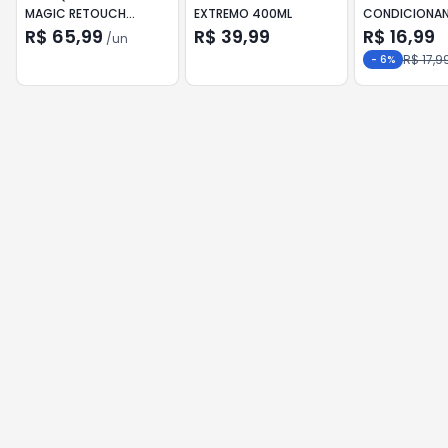
MAGIC RETOUCH
EXTREMO 400ML
CONDICIONA
CASTANHO ESCURO
BOZZANO AZU
R$ 65,99
R$ 39,99
R$ 16,99
/
un
75ML
PROLONGADA
R$ 17,9
-
6
%