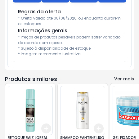
Regras da oferta
* Oferta válida até 08/08/2026, ou enquanto durarem 
os estoques.
Informações gerais
* Preços de produtos pesáveis podem sofrer variação 
de acordo com o peso;

* Sujeito à disponibilidade de estoque;

* Imagem meramente ilustrativa;
Produtos similares
Ver mais
Add
Add
+
3
+
5
+
10
+
3
+
5
+
10
RETOQUE RAIZ LOREAL
SHAMPOO PANTENE LISO
GEL FIXADOR