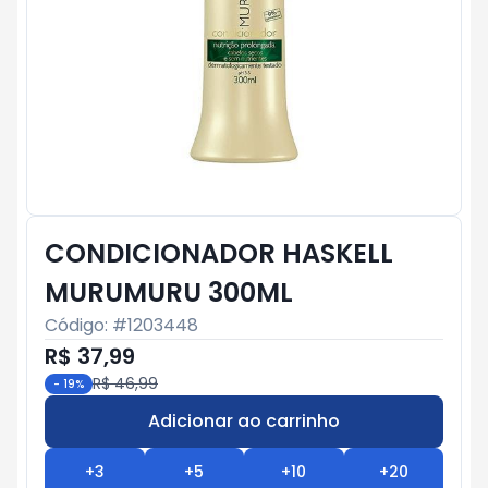
CONDICIONADOR HASKELL
MURUMURU 300ML
Código: #
1203448
R$ 37,99
R$ 46,99
-
19
%
Adicionar ao carrinho
Subtotal:
R$ 0
+
3
+
5
+
10
+
20