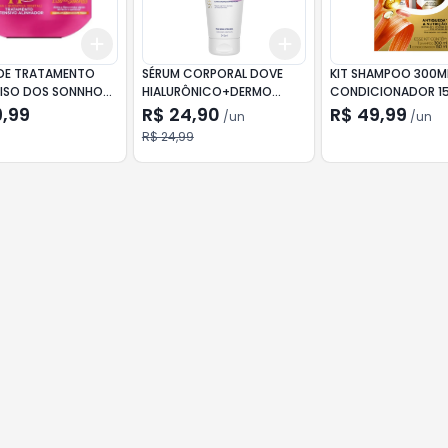
Add
Add
10
+
3
+
5
+
10
+
3
+
5
+
10
DE TRATAMENTO
SÉRUM CORPORAL DOVE
KIT SHAMPOO 300M
 LISO DOS SONNHOS
HIALURÔNICO+DERMO
CONDICIONADOR 1
 BOTOX 300G
RENOVADOR 245ML
PANTENE BIOTINA B
9,99
R$ 24,90
R$ 49,99
/
un
/
un
R$ 24,99