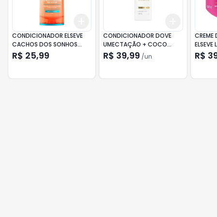
Add
Add
+
3
+
5
+
10
+
3
+
5
+
CONDICIONADOR ELSEVE
CONDICIONADOR DOVE
CREME 
CACHOS DOS SONHOS
UMECTAÇÃO + COCO
ELSEVE
200ML
ANTIOXI 370ML
EFEITO
R$ 25,99
R$ 39,99
R$ 3
/
un