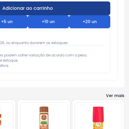
Adicionar ao carrinho
Subtotal:
R$ 0,00
+
5
un
+
10
un
+
20
un
026, ou enquanto durarem os estoques.
eis podem sofrer variação de acordo com o peso;

e estoque;

tiva;
Ver mais