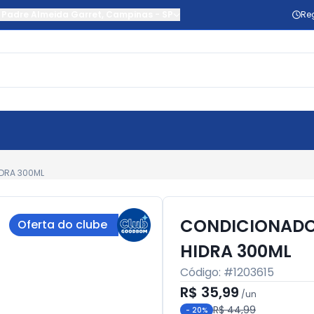
 Padre Almeida Garret
,
Campinas
-
SP
Re
DRA 300ML
CONDICIONADO
Oferta do clube
HIDRA 300ML
Código: #
1203615
R$ 35,99
/
un
R$ 44,99
-
20
%