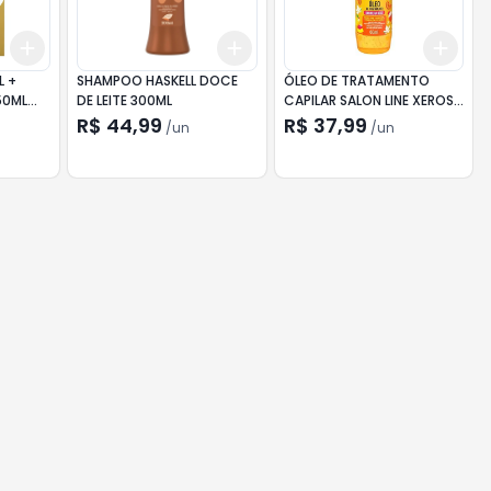
Add
Add
Add
+
3
+
5
+
10
+
3
+
5
+
10
+
3
L +
SHAMPOO HASKELL DOCE
ÓLEO DE TRATAMENTO
50ML
DE LEITE 300ML
CAPILAR SALON LINE XEROSA
3
BAUNILHA DOCE 60ML
R$ 44,99
R$ 37,99
/
un
/
un