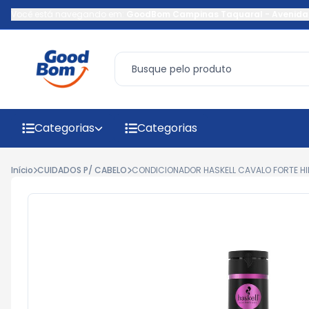
Você está navegando em:
GoodBom Campinas Taquaral
-
Avenida
Categorias
Categorias
Início
CUIDADOS P/ CABELO
CONDICIONADOR HASKELL CAVALO FORTE HI