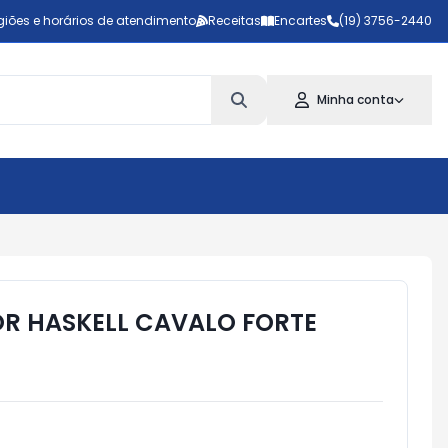
giões e horários de atendimento
Receitas
Encartes
(19) 3756-2440
Minha conta
R HASKELL CAVALO FORTE