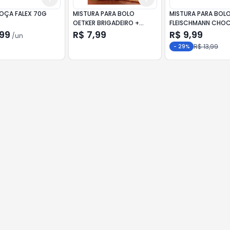
MOÇA FALEX 70G
MISTURA PARA BOLO
MISTURA PARA BOL
OETKER BRIGADEIRO +
FLEISCHMANN CHO
CONFEITOS SACHE 300G
SACHÊ 390G
,99
R$ 7,99
R$ 9,99
/
un
R$ 13,99
-
29
%