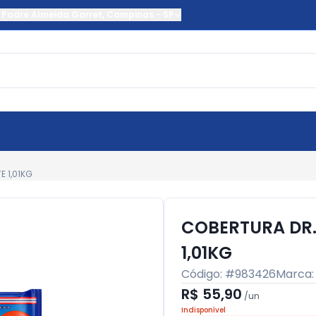
 Padre Almeida Garret
,
Campinas
-
SP
 1,01KG
COBERTURA DR.
1,01KG
Código: #
983426
Marca
R$ 55,90
/
un
Indisponível