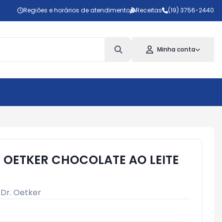
Regiões e horários de atendimento
Receitas
(19) 3756-2440
Minha conta
 OETKER CHOCOLATE AO LEITE
:
Dr. Oetker