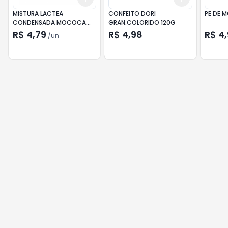
MISTURA LACTEA
CONFEITO DORI
PE DE 
CONDENSADA MOCOCA
GRAN.COLORIDO 120G
395G TP
R$ 4,79
R$ 4,98
R$ 4
/
un