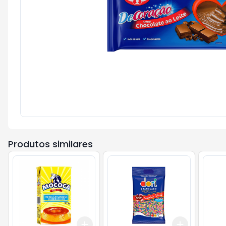
Produtos similares
Add
Add
+
3
+
5
+
10
+
3
+
5
+