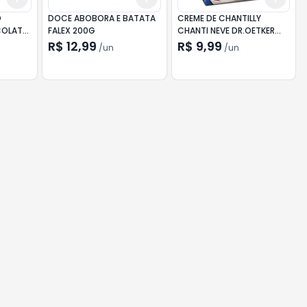
O
DOCE ABOBORA E BATATA
CREME DE CHANTILLY
COLATE
FALEX 200G
CHANTI NEVE DR.OETKER
50G
R$ 12,99
R$ 9,99
/
un
/
un