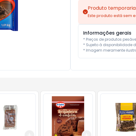
Produto temporaria
Este produto está sem 
Informações gerais
* Preços de produtos pesáv
* Sujeito à disponibilidade d
* Imagem meramente ilustra
Add
Add
10
+
3
+
5
+
10
+
3
+
5
+
10