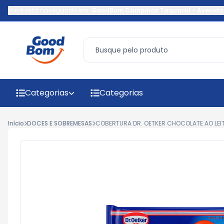
Você está navegando em:
GoodBom Campinas Taquaral
-
Avenida
Categorias
Categorias
Início
DOCES E SOBREMESAS
COBERTURA DR. OETKER CHOCOLATE AO LEITE