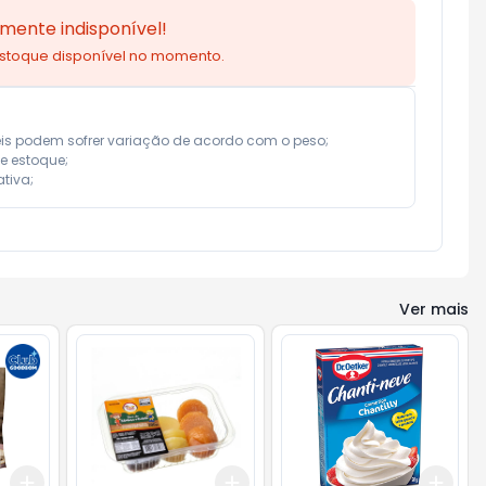
mente indisponível!
estoque disponível no momento.
eis podem sofrer variação de acordo com o peso;

e estoque;

tiva;
Ver mais
Add
Add
Add
+
3
+
5
+
10
+
3
+
5
+
10
+
3